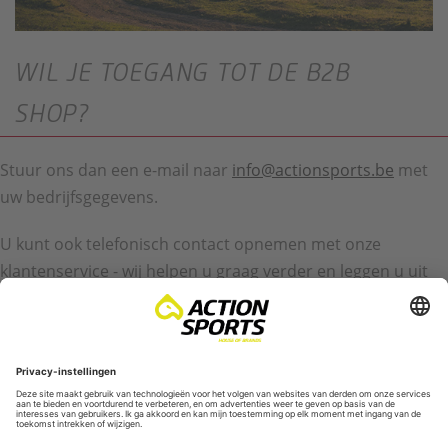
WIL JE TOEGANG TOT DE B2B
SHOP?
Stuur ons dan een e-mail naar
info@actionsports.be
met
uw bedrijfsgegevens.
U kunt ook telefonisch contact opnemen met onze
klantenservice - wij helpen u graag verder en leggen u uit
wat de volgende stappen zijn.
Servicehotline: +32 (0) 87 89 97 70