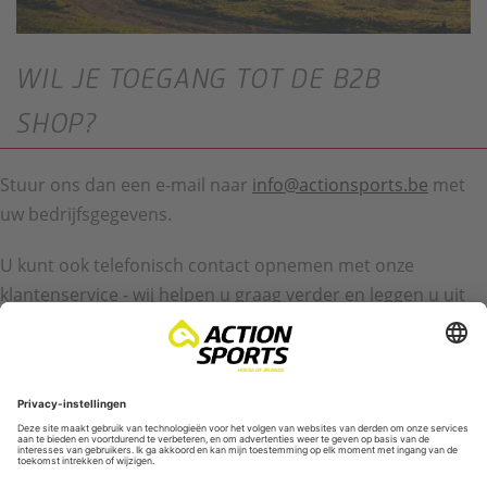
WIL JE TOEGANG TOT DE B2B
SHOP?
Stuur ons dan een e-mail naar
info@actionsports.be
met
uw bedrijfsgegevens.
U kunt ook telefonisch contact opnemen met onze
klantenservice - wij helpen u graag verder en leggen u uit
wat de volgende stappen zijn.
Servicehotline: +32 (0) 87 89 97 70